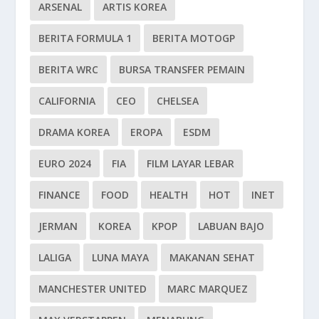
ARSENAL
ARTIS KOREA
BERITA FORMULA 1
BERITA MOTOGP
BERITA WRC
BURSA TRANSFER PEMAIN
CALIFORNIA
CEO
CHELSEA
DRAMA KOREA
EROPA
ESDM
EURO 2024
FIA
FILM LAYAR LEBAR
FINANCE
FOOD
HEALTH
HOT
INET
JERMAN
KOREA
KPOP
LABUAN BAJO
LALIGA
LUNA MAYA
MAKANAN SEHAT
MANCHESTER UNITED
MARC MARQUEZ