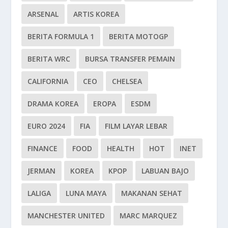
ARSENAL
ARTIS KOREA
BERITA FORMULA 1
BERITA MOTOGP
BERITA WRC
BURSA TRANSFER PEMAIN
CALIFORNIA
CEO
CHELSEA
DRAMA KOREA
EROPA
ESDM
EURO 2024
FIA
FILM LAYAR LEBAR
FINANCE
FOOD
HEALTH
HOT
INET
JERMAN
KOREA
KPOP
LABUAN BAJO
LALIGA
LUNA MAYA
MAKANAN SEHAT
MANCHESTER UNITED
MARC MARQUEZ