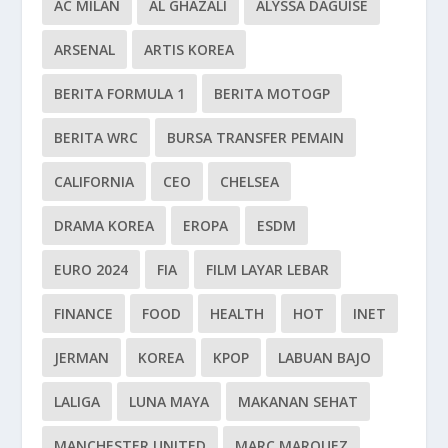
AC MILAN
AL GHAZALI
ALYSSA DAGUISE
ARSENAL
ARTIS KOREA
BERITA FORMULA 1
BERITA MOTOGP
BERITA WRC
BURSA TRANSFER PEMAIN
CALIFORNIA
CEO
CHELSEA
DRAMA KOREA
EROPA
ESDM
EURO 2024
FIA
FILM LAYAR LEBAR
FINANCE
FOOD
HEALTH
HOT
INET
JERMAN
KOREA
KPOP
LABUAN BAJO
LALIGA
LUNA MAYA
MAKANAN SEHAT
MANCHESTER UNITED
MARC MARQUEZ