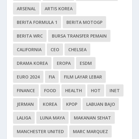
ARSENAL
ARTIS KOREA
BERITA FORMULA 1
BERITA MOTOGP
BERITA WRC
BURSA TRANSFER PEMAIN
CALIFORNIA
CEO
CHELSEA
DRAMA KOREA
EROPA
ESDM
EURO 2024
FIA
FILM LAYAR LEBAR
FINANCE
FOOD
HEALTH
HOT
INET
JERMAN
KOREA
KPOP
LABUAN BAJO
LALIGA
LUNA MAYA
MAKANAN SEHAT
MANCHESTER UNITED
MARC MARQUEZ