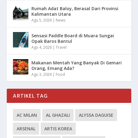
Rumah Adat Baloy, Berasal Dari Provinsi
Kalimantan Utara
Agu 5, 2026
|
News
Sensasi Paddle Board di Muara Sungai
Opak Baros Bantul
Agu 4, 2026
|
Travel
Makanan Mentah Yang Banyak Di Gemari
Orang, Emang Ada?
Agu 3, 2026
|
Food
ARTIKEL TAG
AC MILAN
AL GHAZALI
ALYSSA DAGUISE
ARSENAL
ARTIS KOREA