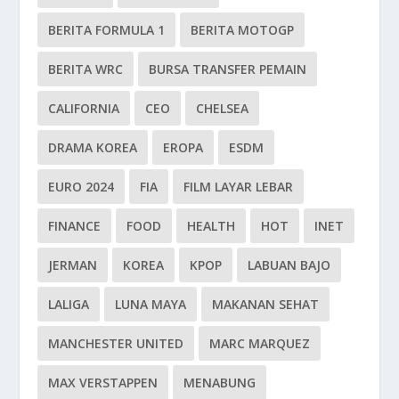
BERITA FORMULA 1
BERITA MOTOGP
BERITA WRC
BURSA TRANSFER PEMAIN
CALIFORNIA
CEO
CHELSEA
DRAMA KOREA
EROPA
ESDM
EURO 2024
FIA
FILM LAYAR LEBAR
FINANCE
FOOD
HEALTH
HOT
INET
JERMAN
KOREA
KPOP
LABUAN BAJO
LALIGA
LUNA MAYA
MAKANAN SEHAT
MANCHESTER UNITED
MARC MARQUEZ
MAX VERSTAPPEN
MENABUNG