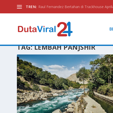
TREN:
Raul Fernandez Bertahan di Trackhouse Aprili
B
TAG:
LEMBAH PANJSHIR