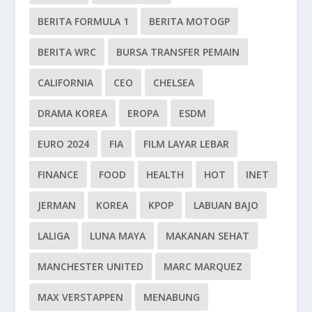
BERITA FORMULA 1
BERITA MOTOGP
BERITA WRC
BURSA TRANSFER PEMAIN
CALIFORNIA
CEO
CHELSEA
DRAMA KOREA
EROPA
ESDM
EURO 2024
FIA
FILM LAYAR LEBAR
FINANCE
FOOD
HEALTH
HOT
INET
JERMAN
KOREA
KPOP
LABUAN BAJO
LALIGA
LUNA MAYA
MAKANAN SEHAT
MANCHESTER UNITED
MARC MARQUEZ
MAX VERSTAPPEN
MENABUNG