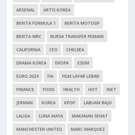
ARSENAL
ARTIS KOREA
BERITA FORMULA 1
BERITA MOTOGP
BERITA WRC
BURSA TRANSFER PEMAIN
CALIFORNIA
CEO
CHELSEA
DRAMA KOREA
EROPA
ESDM
EURO 2024
FIA
FILM LAYAR LEBAR
FINANCE
FOOD
HEALTH
HOT
INET
JERMAN
KOREA
KPOP
LABUAN BAJO
LALIGA
LUNA MAYA
MAKANAN SEHAT
MANCHESTER UNITED
MARC MARQUEZ