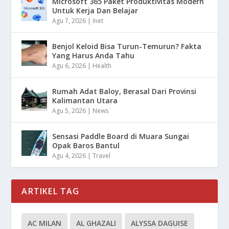
Microsoft 365 Paket Produktivitas Modern
Untuk Kerja Dan Belajar
Agu 7, 2026
|
Inet
Benjol Keloid Bisa Turun-Temurun? Fakta
Yang Harus Anda Tahu
Agu 6, 2026
|
Health
Rumah Adat Baloy, Berasal Dari Provinsi
Kalimantan Utara
Agu 5, 2026
|
News
Sensasi Paddle Board di Muara Sungai
Opak Baros Bantul
Agu 4, 2026
|
Travel
ARTIKEL TAG
AC MILAN
AL GHAZALI
ALYSSA DAGUISE