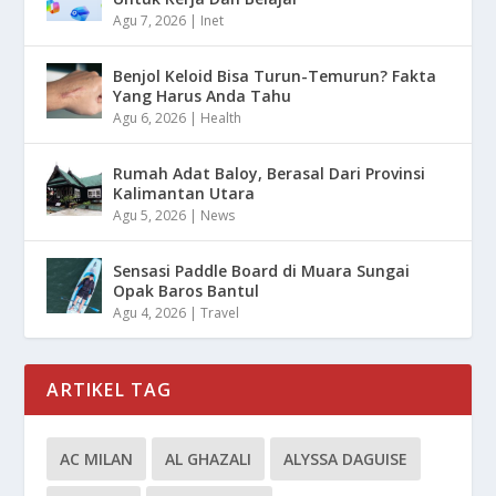
Agu 7, 2026
|
Inet
Benjol Keloid Bisa Turun-Temurun? Fakta
Yang Harus Anda Tahu
Agu 6, 2026
|
Health
Rumah Adat Baloy, Berasal Dari Provinsi
Kalimantan Utara
Agu 5, 2026
|
News
Sensasi Paddle Board di Muara Sungai
Opak Baros Bantul
Agu 4, 2026
|
Travel
ARTIKEL TAG
AC MILAN
AL GHAZALI
ALYSSA DAGUISE