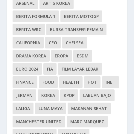
ARSENAL
ARTIS KOREA
BERITA FORMULA 1
BERITA MOTOGP
BERITA WRC
BURSA TRANSFER PEMAIN
CALIFORNIA
CEO
CHELSEA
DRAMA KOREA
EROPA
ESDM
EURO 2024
FIA
FILM LAYAR LEBAR
FINANCE
FOOD
HEALTH
HOT
INET
JERMAN
KOREA
KPOP
LABUAN BAJO
LALIGA
LUNA MAYA
MAKANAN SEHAT
MANCHESTER UNITED
MARC MARQUEZ