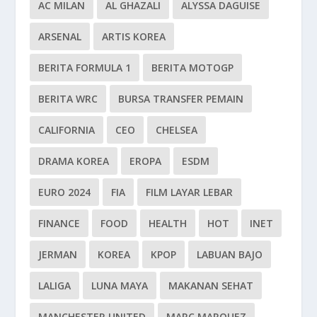
AC MILAN
AL GHAZALI
ALYSSA DAGUISE
ARSENAL
ARTIS KOREA
BERITA FORMULA 1
BERITA MOTOGP
BERITA WRC
BURSA TRANSFER PEMAIN
CALIFORNIA
CEO
CHELSEA
DRAMA KOREA
EROPA
ESDM
EURO 2024
FIA
FILM LAYAR LEBAR
FINANCE
FOOD
HEALTH
HOT
INET
JERMAN
KOREA
KPOP
LABUAN BAJO
LALIGA
LUNA MAYA
MAKANAN SEHAT
MANCHESTER UNITED
MARC MARQUEZ