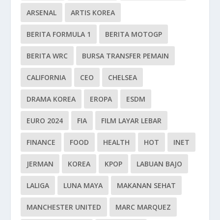
ARSENAL
ARTIS KOREA
BERITA FORMULA 1
BERITA MOTOGP
BERITA WRC
BURSA TRANSFER PEMAIN
CALIFORNIA
CEO
CHELSEA
DRAMA KOREA
EROPA
ESDM
EURO 2024
FIA
FILM LAYAR LEBAR
FINANCE
FOOD
HEALTH
HOT
INET
JERMAN
KOREA
KPOP
LABUAN BAJO
LALIGA
LUNA MAYA
MAKANAN SEHAT
MANCHESTER UNITED
MARC MARQUEZ