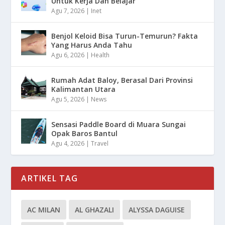
Untuk Kerja Dan Belajar
Agu 7, 2026
|
Inet
Benjol Keloid Bisa Turun-Temurun? Fakta
Yang Harus Anda Tahu
Agu 6, 2026
|
Health
Rumah Adat Baloy, Berasal Dari Provinsi
Kalimantan Utara
Agu 5, 2026
|
News
Sensasi Paddle Board di Muara Sungai
Opak Baros Bantul
Agu 4, 2026
|
Travel
ARTIKEL TAG
AC MILAN
AL GHAZALI
ALYSSA DAGUISE