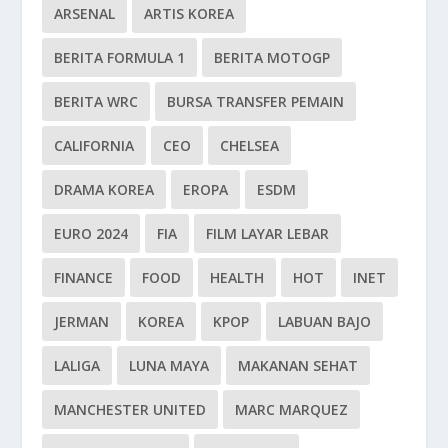
ARSENAL
ARTIS KOREA
BERITA FORMULA 1
BERITA MOTOGP
BERITA WRC
BURSA TRANSFER PEMAIN
CALIFORNIA
CEO
CHELSEA
DRAMA KOREA
EROPA
ESDM
EURO 2024
FIA
FILM LAYAR LEBAR
FINANCE
FOOD
HEALTH
HOT
INET
JERMAN
KOREA
KPOP
LABUAN BAJO
LALIGA
LUNA MAYA
MAKANAN SEHAT
MANCHESTER UNITED
MARC MARQUEZ