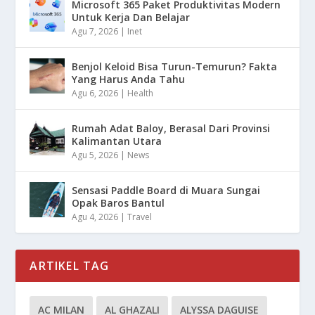
Microsoft 365 Paket Produktivitas Modern
Untuk Kerja Dan Belajar
Agu 7, 2026
|
Inet
Benjol Keloid Bisa Turun-Temurun? Fakta
Yang Harus Anda Tahu
Agu 6, 2026
|
Health
Rumah Adat Baloy, Berasal Dari Provinsi
Kalimantan Utara
Agu 5, 2026
|
News
Sensasi Paddle Board di Muara Sungai
Opak Baros Bantul
Agu 4, 2026
|
Travel
ARTIKEL TAG
AC MILAN
AL GHAZALI
ALYSSA DAGUISE