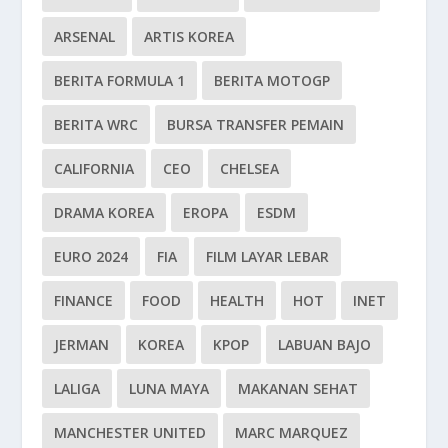
ARSENAL
ARTIS KOREA
BERITA FORMULA 1
BERITA MOTOGP
BERITA WRC
BURSA TRANSFER PEMAIN
CALIFORNIA
CEO
CHELSEA
DRAMA KOREA
EROPA
ESDM
EURO 2024
FIA
FILM LAYAR LEBAR
FINANCE
FOOD
HEALTH
HOT
INET
JERMAN
KOREA
KPOP
LABUAN BAJO
LALIGA
LUNA MAYA
MAKANAN SEHAT
MANCHESTER UNITED
MARC MARQUEZ