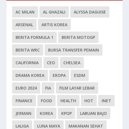
AC MILAN
AL GHAZALI
ALYSSA DAGUISE
ARSENAL
ARTIS KOREA
BERITA FORMULA 1
BERITA MOTOGP
BERITA WRC
BURSA TRANSFER PEMAIN
CALIFORNIA
CEO
CHELSEA
DRAMA KOREA
EROPA
ESDM
EURO 2024
FIA
FILM LAYAR LEBAR
FINANCE
FOOD
HEALTH
HOT
INET
JERMAN
KOREA
KPOP
LABUAN BAJO
LALIGA
LUNA MAYA
MAKANAN SEHAT