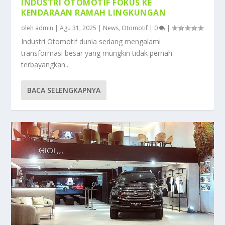
INDUSTRI OTOMOTIF FOKUS KE
KENDARAAN RAMAH LINGKUNGAN
oleh
admin
|
Agu 31, 2025
|
News
,
Otomotif
|
0
|
Industri Otomotif dunia sedang mengalami
transformasi besar yang mungkin tidak pernah
terbayangkan...
BACA SELENGKAPNYA