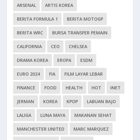
ARSENAL
ARTIS KOREA
BERITA FORMULA 1
BERITA MOTOGP
BERITA WRC
BURSA TRANSFER PEMAIN
CALIFORNIA
CEO
CHELSEA
DRAMA KOREA
EROPA
ESDM
EURO 2024
FIA
FILM LAYAR LEBAR
FINANCE
FOOD
HEALTH
HOT
INET
JERMAN
KOREA
KPOP
LABUAN BAJO
LALIGA
LUNA MAYA
MAKANAN SEHAT
MANCHESTER UNITED
MARC MARQUEZ