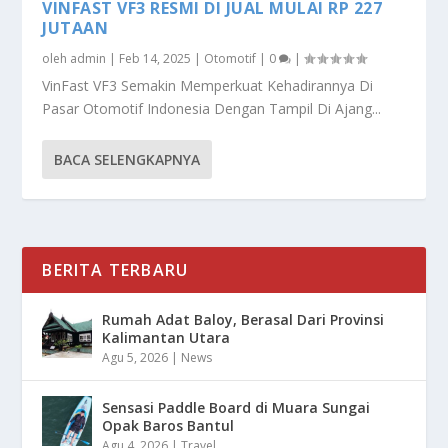
VINFAST VF3 RESMI DI JUAL MULAI RP 227
JUTAAN
oleh
admin
|
Feb 14, 2025
|
Otomotif
|
0
|
VinFast VF3 Semakin Memperkuat Kehadirannya Di
Pasar Otomotif Indonesia Dengan Tampil Di Ajang...
BACA SELENGKAPNYA
BERITA TERBARU
Rumah Adat Baloy, Berasal Dari Provinsi
Kalimantan Utara
Agu 5, 2026
|
News
Sensasi Paddle Board di Muara Sungai
Opak Baros Bantul
Agu 4, 2026
|
Travel