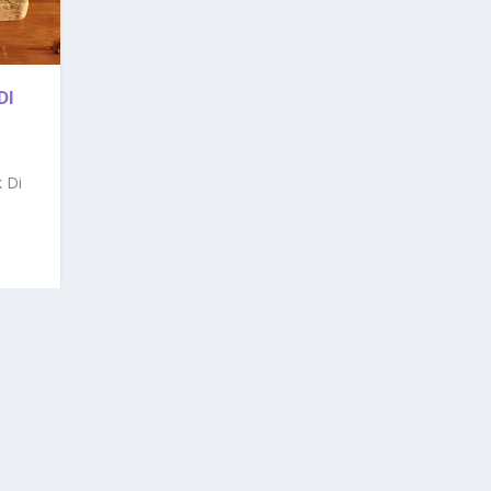
DI
k Di