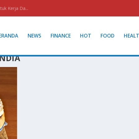
uk Kerja Da...
ERANDA
NEWS
FINANCE
HOT
FOOD
HEAL
NDIA