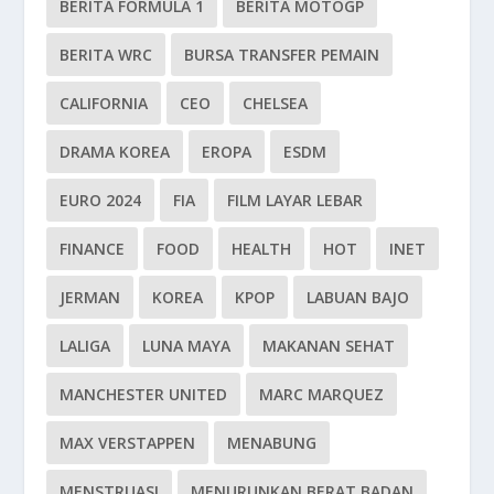
BERITA FORMULA 1
BERITA MOTOGP
BERITA WRC
BURSA TRANSFER PEMAIN
CALIFORNIA
CEO
CHELSEA
DRAMA KOREA
EROPA
ESDM
EURO 2024
FIA
FILM LAYAR LEBAR
FINANCE
FOOD
HEALTH
HOT
INET
JERMAN
KOREA
KPOP
LABUAN BAJO
LALIGA
LUNA MAYA
MAKANAN SEHAT
MANCHESTER UNITED
MARC MARQUEZ
MAX VERSTAPPEN
MENABUNG
MENSTRUASI
MENURUNKAN BERAT BADAN