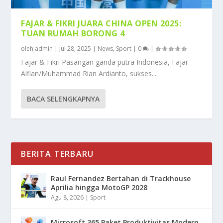
FAJAR & FIKRI JUARA CHINA OPEN 2025:
TUAN RUMAH BORONG 4
oleh
admin
|
Jul 28, 2025
|
News
,
Sport
|
0
|
Fajar & Fikri Pasangan ganda putra Indonesia, Fajar
Alfian/Muhammad Rian Ardianto, sukses...
BACA SELENGKAPNYA
BERITA TERBARU
Raul Fernandez Bertahan di Trackhouse
Aprilia hingga MotoGP 2028
Agu 8, 2026
|
Sport
Microsoft 365 Paket Produktivitas Modern