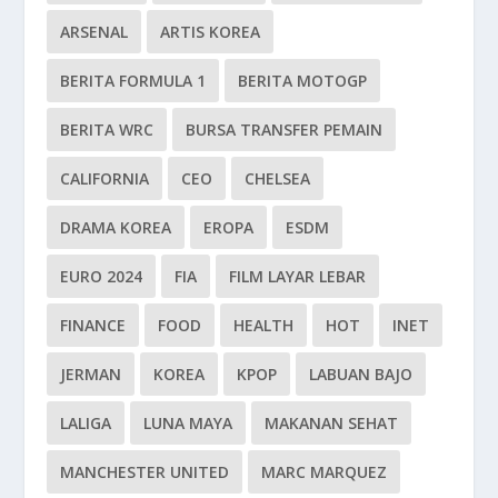
ARSENAL
ARTIS KOREA
BERITA FORMULA 1
BERITA MOTOGP
BERITA WRC
BURSA TRANSFER PEMAIN
CALIFORNIA
CEO
CHELSEA
DRAMA KOREA
EROPA
ESDM
EURO 2024
FIA
FILM LAYAR LEBAR
FINANCE
FOOD
HEALTH
HOT
INET
JERMAN
KOREA
KPOP
LABUAN BAJO
LALIGA
LUNA MAYA
MAKANAN SEHAT
MANCHESTER UNITED
MARC MARQUEZ