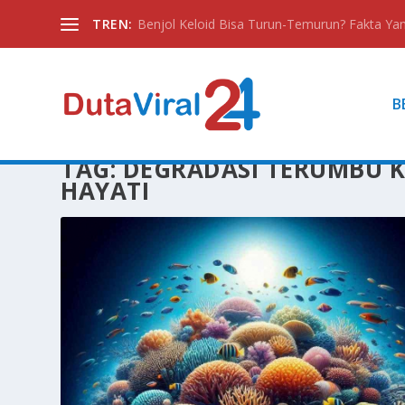
TREN:
Benjol Keloid Bisa Turun-Temurun? Fakta Yan
B
TAG:
DEGRADASI TERUMBU 
HAYATI