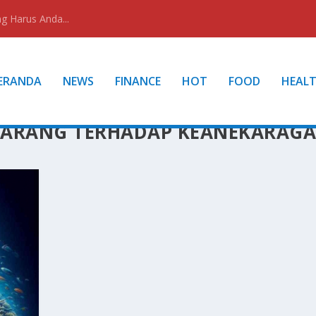
g Harus Anda...
ERANDA
NEWS
FINANCE
HOT
FOOD
HEAL
KARANG TERHADAP KEANEKARAG