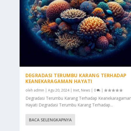
DEGRADASI TERUMBU KARANG TERHADAP
KEANEKARAGAMAN HAYATI
oleh
admin
|
Agu 20, 2024
|
Inet
,
News
|
0
|
Degradasi Terumbu Karang Terhadap Keanekaragama
Hayati Degradasi Terumbu Karang Terhadap...
BACA SELENGKAPNYA