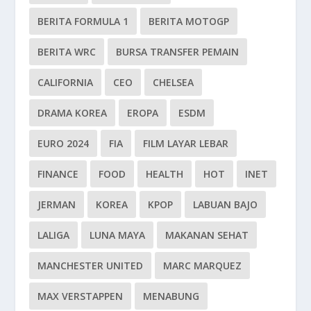
BERITA FORMULA 1
BERITA MOTOGP
BERITA WRC
BURSA TRANSFER PEMAIN
CALIFORNIA
CEO
CHELSEA
DRAMA KOREA
EROPA
ESDM
EURO 2024
FIA
FILM LAYAR LEBAR
FINANCE
FOOD
HEALTH
HOT
INET
JERMAN
KOREA
KPOP
LABUAN BAJO
LALIGA
LUNA MAYA
MAKANAN SEHAT
MANCHESTER UNITED
MARC MARQUEZ
MAX VERSTAPPEN
MENABUNG