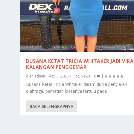
BUSANA KETAT TRICIA WHITAKER JADI VIRA
KALANGAN PENGGEMAR
oleh
admin
|
Agu 5, 2025
|
Hot
,
News
|
0
|
Busana Ketat Tricia Whitaker dalam dunia penyiaran
olahraga, perhatian biasanya tertuju pada...
BACA SELENGKAPNYA