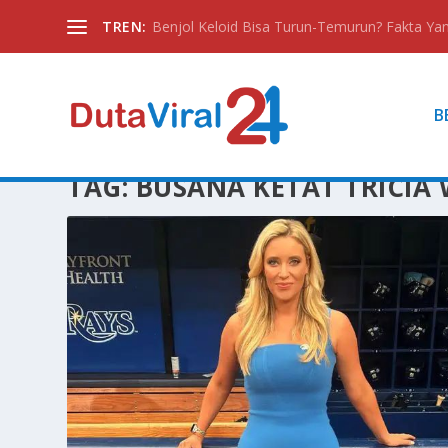
TREN:
Benjol Keloid Bisa Turun-Temurun? Fakta Yan
B
TAG:
BUSANA KETAT TRICIA