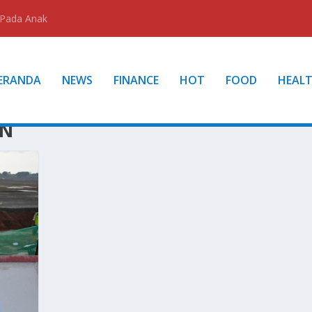
 Pada Anak
ERANDA
NEWS
FINANCE
HOT
FOOD
HEAL
AN