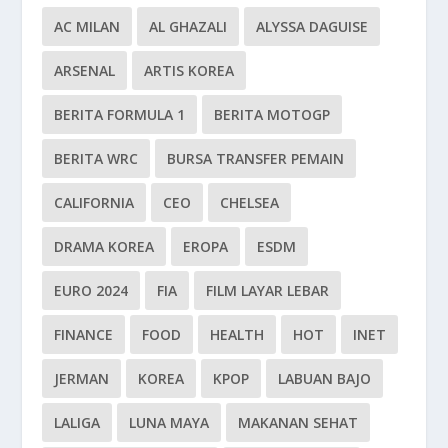
AC MILAN
AL GHAZALI
ALYSSA DAGUISE
ARSENAL
ARTIS KOREA
BERITA FORMULA 1
BERITA MOTOGP
BERITA WRC
BURSA TRANSFER PEMAIN
CALIFORNIA
CEO
CHELSEA
DRAMA KOREA
EROPA
ESDM
EURO 2024
FIA
FILM LAYAR LEBAR
FINANCE
FOOD
HEALTH
HOT
INET
JERMAN
KOREA
KPOP
LABUAN BAJO
LALIGA
LUNA MAYA
MAKANAN SEHAT