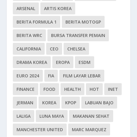
ARSENAL
ARTIS KOREA
BERITA FORMULA 1
BERITA MOTOGP
BERITA WRC
BURSA TRANSFER PEMAIN
CALIFORNIA
CEO
CHELSEA
DRAMA KOREA
EROPA
ESDM
EURO 2024
FIA
FILM LAYAR LEBAR
FINANCE
FOOD
HEALTH
HOT
INET
JERMAN
KOREA
KPOP
LABUAN BAJO
LALIGA
LUNA MAYA
MAKANAN SEHAT
MANCHESTER UNITED
MARC MARQUEZ