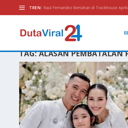
TREN:
Raul Fernandez Bertahan di Trackhouse Aprili
B
TAG:
ALASAN PEMBATALAN 