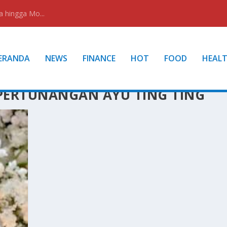
a hingga Mo...
ERANDA
NEWS
FINANCE
HOT
FOOD
HEAL
PERTUNANGAN AYU TING TING