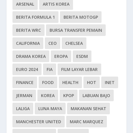
ARSENAL
ARTIS KOREA
BERITA FORMULA 1
BERITA MOTOGP
BERITA WRC
BURSA TRANSFER PEMAIN
CALIFORNIA
CEO
CHELSEA
DRAMA KOREA
EROPA
ESDM
EURO 2024
FIA
FILM LAYAR LEBAR
FINANCE
FOOD
HEALTH
HOT
INET
JERMAN
KOREA
KPOP
LABUAN BAJO
LALIGA
LUNA MAYA
MAKANAN SEHAT
MANCHESTER UNITED
MARC MARQUEZ