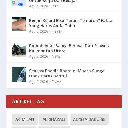
Untuk Kerja Dan Belajar
Agu 7, 2026
|
Inet
Benjol Keloid Bisa Turun-Temurun? Fakta
Yang Harus Anda Tahu
Agu 6, 2026
|
Health
Rumah Adat Baloy, Berasal Dari Provinsi
Kalimantan Utara
Agu 5, 2026
|
News
Sensasi Paddle Board di Muara Sungai
Opak Baros Bantul
Agu 4, 2026
|
Travel
ARTIKEL TAG
AC MILAN
AL GHAZALI
ALYSSA DAGUISE