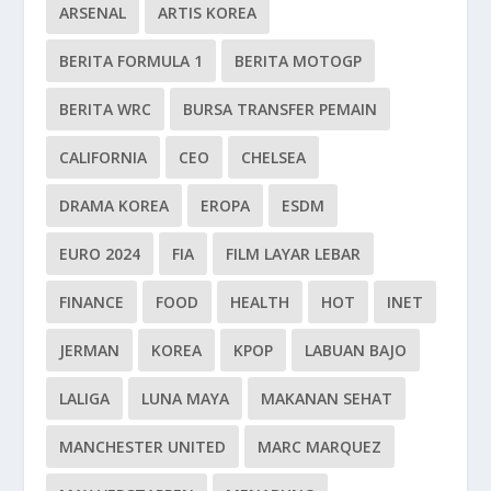
ARSENAL
ARTIS KOREA
BERITA FORMULA 1
BERITA MOTOGP
BERITA WRC
BURSA TRANSFER PEMAIN
CALIFORNIA
CEO
CHELSEA
DRAMA KOREA
EROPA
ESDM
EURO 2024
FIA
FILM LAYAR LEBAR
FINANCE
FOOD
HEALTH
HOT
INET
JERMAN
KOREA
KPOP
LABUAN BAJO
LALIGA
LUNA MAYA
MAKANAN SEHAT
MANCHESTER UNITED
MARC MARQUEZ