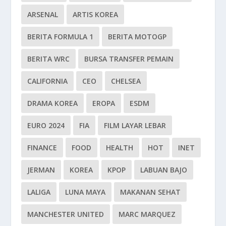
ARSENAL
ARTIS KOREA
BERITA FORMULA 1
BERITA MOTOGP
BERITA WRC
BURSA TRANSFER PEMAIN
CALIFORNIA
CEO
CHELSEA
DRAMA KOREA
EROPA
ESDM
EURO 2024
FIA
FILM LAYAR LEBAR
FINANCE
FOOD
HEALTH
HOT
INET
JERMAN
KOREA
KPOP
LABUAN BAJO
LALIGA
LUNA MAYA
MAKANAN SEHAT
MANCHESTER UNITED
MARC MARQUEZ