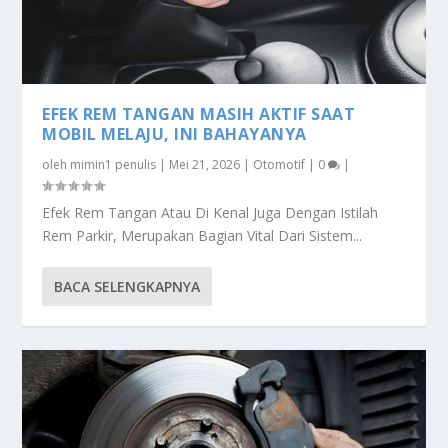
EFEK REM TANGAN MASIH AKTIF SAAT
MOBIL MELAJU, INI BAHAYANYA
oleh
mimin1 penulis
|
Mei 21, 2026
|
Otomotif
|
0
|
Efek Rem Tangan Atau Di Kenal Juga Dengan Istilah
Rem Parkir, Merupakan Bagian Vital Dari Sistem...
BACA SELENGKAPNYA