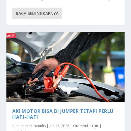
BACA SELENGKAPNYA
AKI MOTOR BISA DI JUMPER TETAPI PERLU
HATI-HATI
oleh
mimin1 penulis
|
Jun 17, 2026
|
Otomotif
|
0
|