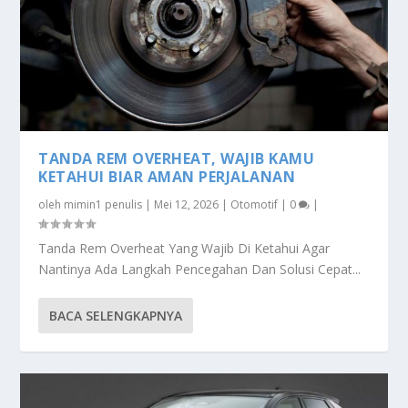
TANDA REM OVERHEAT, WAJIB KAMU
KETAHUI BIAR AMAN PERJALANAN
oleh
mimin1 penulis
|
Mei 12, 2026
|
Otomotif
|
0
|
Tanda Rem Overheat Yang Wajib Di Ketahui Agar
Nantinya Ada Langkah Pencegahan Dan Solusi Cepat...
BACA SELENGKAPNYA