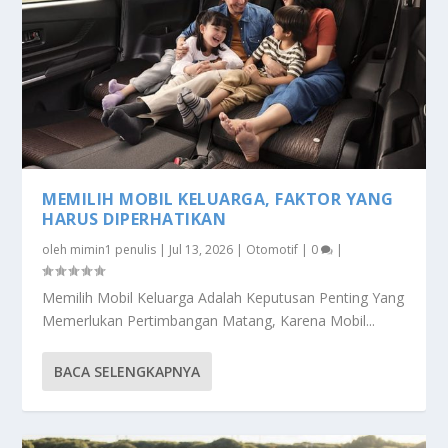
MEMILIH MOBIL KELUARGA, FAKTOR YANG
HARUS DIPERHATIKAN
oleh
mimin1 penulis
|
Jul 13, 2026
|
Otomotif
|
0
|
Memilih Mobil Keluarga Adalah Keputusan Penting Yang
Memerlukan Pertimbangan Matang, Karena Mobil...
BACA SELENGKAPNYA