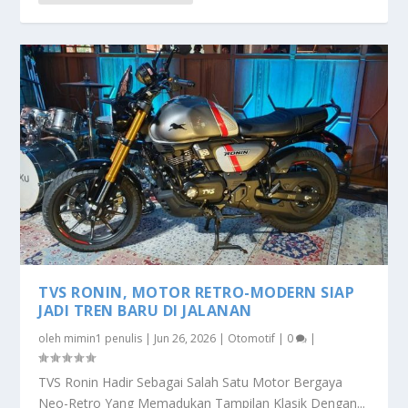
TVS RONIN, MOTOR RETRO-MODERN SIAP
JADI TREN BARU DI JALANAN
oleh
mimin1 penulis
|
Jun 26, 2026
|
Otomotif
|
0
|
TVS Ronin Hadir Sebagai Salah Satu Motor Bergaya
Neo-Retro Yang Memadukan Tampilan Klasik Dengan...