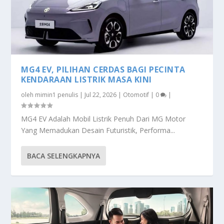
MG4 EV, PILIHAN CERDAS BAGI PECINTA
KENDARAAN LISTRIK MASA KINI
oleh
mimin1 penulis
|
Jul 22, 2026
|
Otomotif
|
0
|
MG4 EV Adalah Mobil Listrik Penuh Dari MG Motor
Yang Memadukan Desain Futuristik, Performa...
BACA SELENGKAPNYA