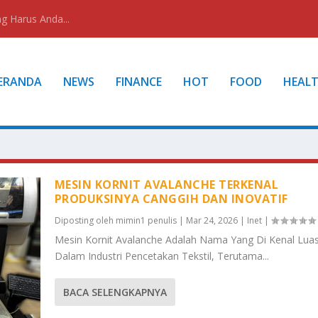
g Harus Anda...
ERANDA
NEWS
FINANCE
HOT
FOOD
HEAL
MESIN KORNIT AVALANCHE TERKENAL
PRODUKSINYA CANGGIH DAN INOVATIF
Diposting oleh
mimin1 penulis
|
Mar 24, 2026
|
Inet
|
Mesin Kornit Avalanche Adalah Nama Yang Di Kenal Lua
Dalam Industri Pencetakan Tekstil, Terutama...
BACA SELENGKAPNYA