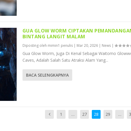
GUA GLOW WORM CIPTAKAN PEMANDANGA
BINTANG LANGIT MALAM
Diposting oleh
mimin1 penulis
|
Mar 20, 2026
|
News
|
Gua Glow Worm, Juga Di Kenal Sebagai Waitomo Glow
Caves, Adalah Salah Satu Atraksi Alam Yang...
BACA SELENGKAPNYA
1
…
27
28
29
…