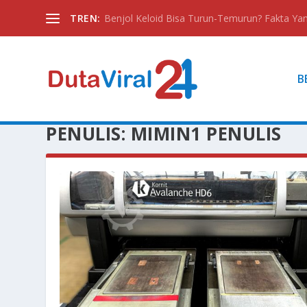
TREN:
Benjol Keloid Bisa Turun-Temurun? Fakta Yan
B
PENULIS:
MIMIN1 PENULIS